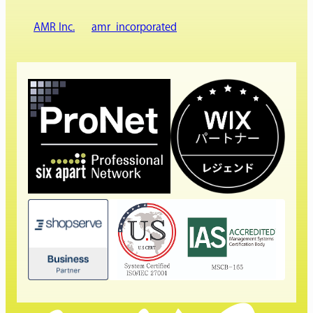
AMR Inc.
amr_incorporated