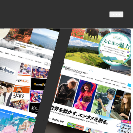
• • •