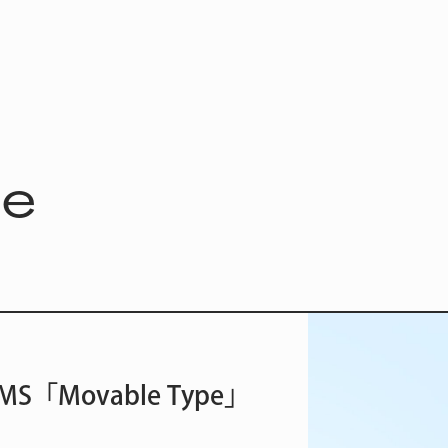
pe
MS
「Movable Type」