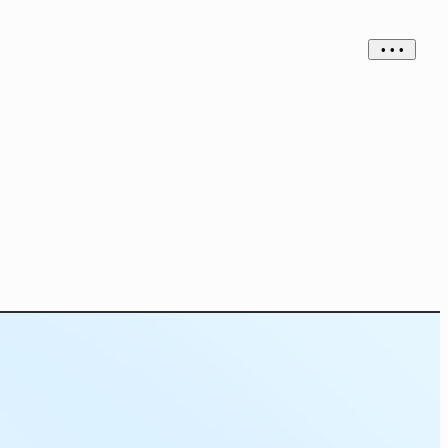
• • •