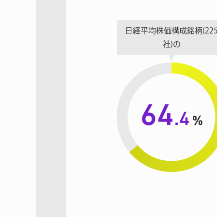
日経平均株価構成銘柄
(22
社)の