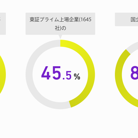
5
東証プライム上場企業
(1645
国
社)の