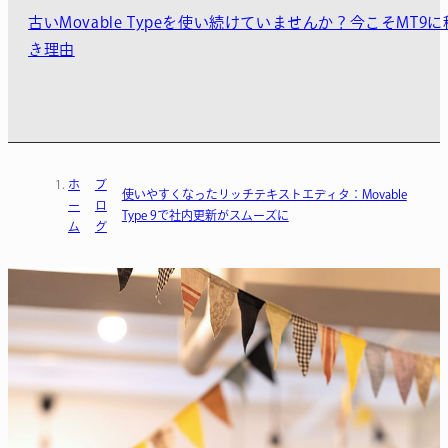
古いMovable Typeを使い続けていませんか？今こそMT9
き理由
ホ
ブ
使いやすくなったリッチテキストエディタ：Movable
ー
ロ
Type 9で社内更新がスムーズに
ム
グ