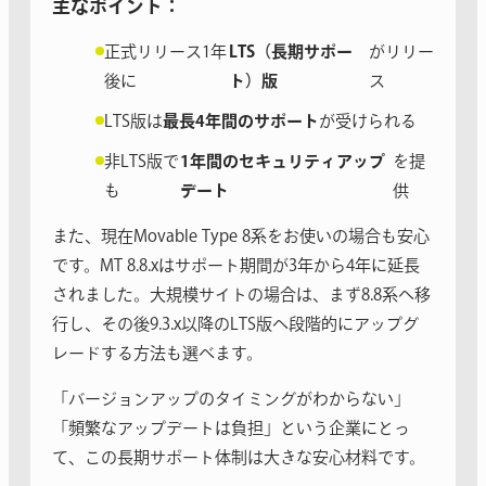
主なポイント：
正式リリース1年
LTS（長期サポー
がリリー
後に
ト）版
ス
LTS版は
最長4年間のサポート
が受けられる
非LTS版で
1年間のセキュリティアップ
を提
も
デート
供
また、現在Movable Type 8系をお使いの場合も安心
です。MT 8.8.xはサポート期間が3年から4年に延長
されました。大規模サイトの場合は、まず8.8系へ移
行し、その後9.3.x以降のLTS版へ段階的にアップグ
レードする方法も選べます。
「バージョンアップのタイミングがわからない」
「頻繁なアップデートは負担」という企業にとっ
て、この長期サポート体制は大きな安心材料です。