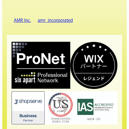
AMR Inc.
amr_incorporated