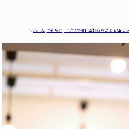
ホーム
お知らせ
【1/17開催】弊社近藤によるMovabl