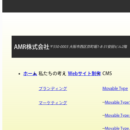
AMR株式会社
〒550-0003 大阪市西区京町堀1-8-31安田ビル2階
ホーム
私たちの考え
Webサイト制作
CMS
ブランディング
Movable Type
Movable T
マーケティング
Movable T
Movable Type.