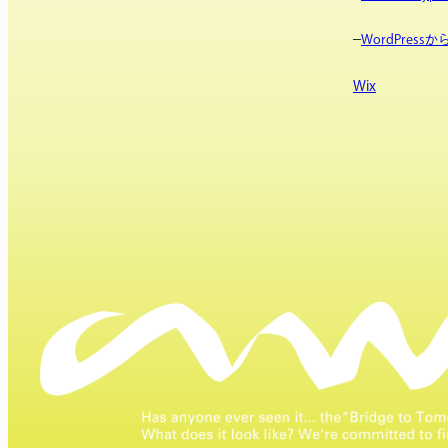
WordPres
Wix