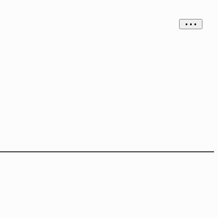
• • •