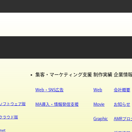
集客・マーケティング支援
制作実績
企業情
Web・SNS広告
Web
会社概要
ypeソフトウェア版
MA導入・情報発信支援
Movie
お知らせ
ypeクラウド版
Graphic
AMRブロ
net