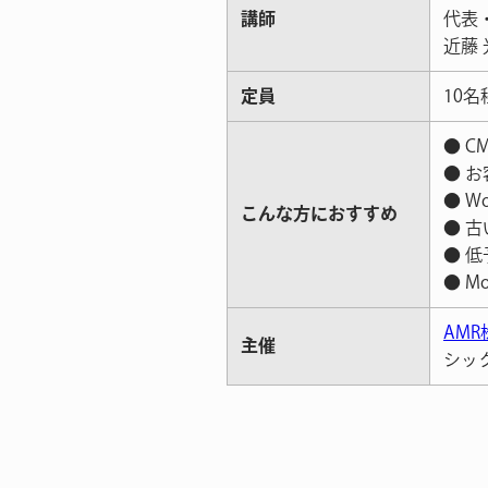
講師
代表
近藤
定員
10名
● 
● 
● W
こんな方におすすめ
● 
● 
● M
AM
主催
シッ