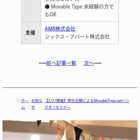
● Movable Type 未経験の方で
もOK
AMR株式会社
主催
シックス・アパート株式会社
前へ
記事一覧
次へ
ホー
お知ら
【2/21開催】弊社近藤によるMovableType.netハン
ム
せ
ズオンセミナー