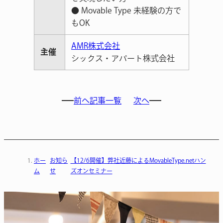
● Movable Type 未経験の方で
もOK
AMR株式会社
主催
シックス・アパート株式会社
前へ
記事一覧
次へ
ホー
お知ら
【12/6開催】弊社近藤によるMovableType.netハン
ム
せ
ズオンセミナー