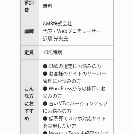
参加
無料
費
AMR株式会社
講師
代表・Webプロデューサー
近藤 光央氏
定員
10名程度
● CMSの選定にお悩みの方
● お客様のサイトのサーバー
管理にお悩みの方
こん
● WordPressからの移行にお
な方
悩みの方
にお
● 古いMTのバージョンアップ
すす
にお悩みの方
め
● 低予算でスマホ対応サイト
を実現したい方
● Movable Type 未経験の方で