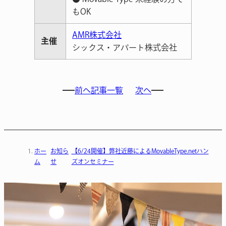
もOK
AMR株式会社
主催
シックス・アパート株式会社
前へ
記事一覧
次へ
ホー
お知ら
【6/24開催】弊社近藤によるMovableType.netハン
ム
せ
ズオンセミナー