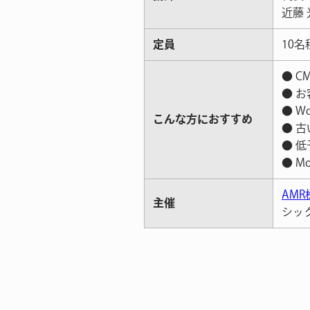
近藤
定員
10名
● 
● 
● W
こんな方におすすめ
● 
● 
● M
AM
主催
シッ