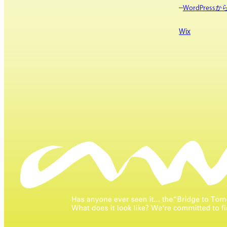
WordPres
Wix