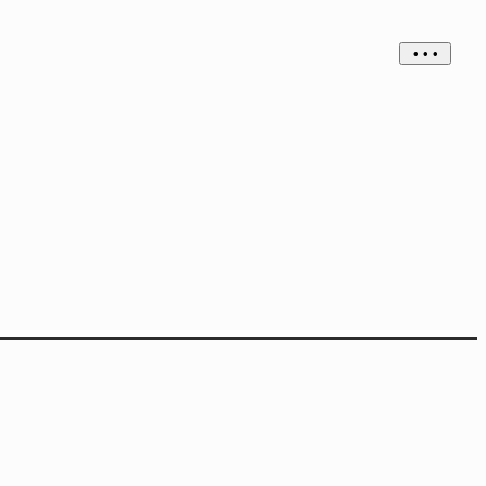
• • •