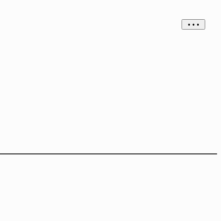
• • •