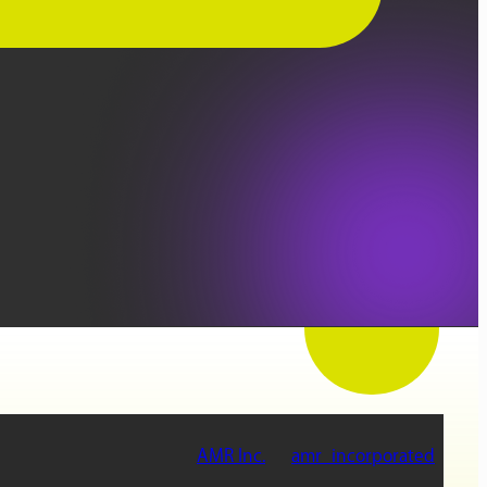
AMR Inc.
amr_incorporated