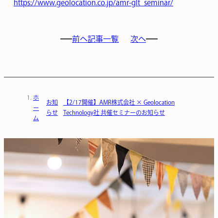
https://www.geolocation.co.jp/amr-glt_seminar/
前へ
記事一覧
次へ
ホ
お知
【2/17開催】AMR株式会社 × Geolocation
ー
らせ
Technology社 共催セミナーのお知らせ
ム