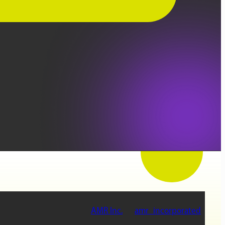
AMR Inc.
amr_incorporated