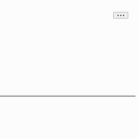
• • •