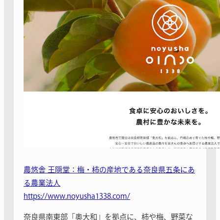
農悠舎 王隠堂：梅・柿の産地である奈良県五条にあ
る農業法人
https://www.noyusha1338.com/
奈良県南東部「奥大和」を拠点に、柿や梅、野菜な