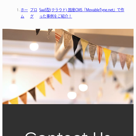
ホー
ブロ
SaaS型(クラウド) 国産CMS『MovableType.net』で作
ム
グ
った事例をご紹介！