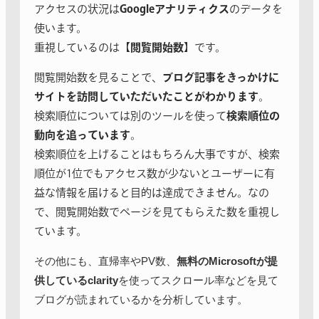
アクセスの状況は
Googleアナリティクス
のデータを
使います。
重視しているのは【
閲覧開始数
】です。
閲覧開始数を見ることで、
ブログ記事をきっかけに
サイトを訪問していただいたことがわかります
。
検索順位については別のツールを使って
検索順位の
動向を追っています
。
検索順位を上げることはもちろん大事ですが、検索
順位が1位でもアクセス数が少ないとユーザーに有
益な情報を届けると目的は達成できません。
なの
で、閲覧開始数でページを見てもらえた数を重視し
ています。
その他にも、直帰率やPV数、
無料のMicrosoftが提
供し
ているclarity
を使ってスクロール率などを見て
ブログが読
まれているかを分析しています。