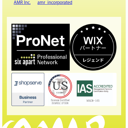
AMR Inc.
amr_incorporated