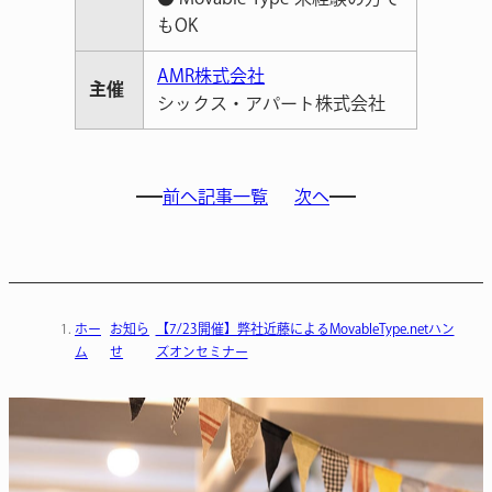
もOK
AMR株式会社
主催
シックス・アパート株式会社
前へ
記事一覧
次へ
ホー
お知ら
【7/23開催】弊社近藤によるMovableType.netハン
ム
せ
ズオンセミナー