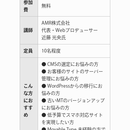
参加
無料
費
AMR株式会社
講師
代表・Webプロデューサー
近藤 光央氏
定員
10名程度
● CMSの選定にお悩みの方
● お客様のサイトのサーバー
管理にお悩みの方
こん
● WordPressからの移行にお
な方
悩みの方
にお
● 古いMTのバージョンアップ
すす
にお悩みの方
め
● 低予算でスマホ対応サイト
を実現したい方
● Movable Type 未経験の方で