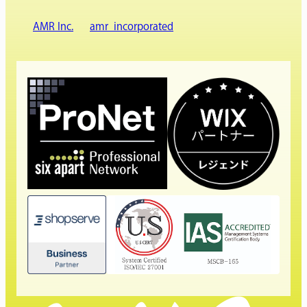
AMR Inc.
amr_incorporated