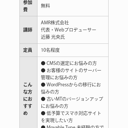
参加
無料
費
AMR株式会社
講師
代表・Webプロデューサー
近藤 光央氏
定員
10名程度
● CMSの選定にお悩みの方
● お客様のサイトのサーバー
管理にお悩みの方
こん
● WordPressからの移行にお
な方
悩みの方
にお
● 古いMTのバージョンアップ
すす
にお悩みの方
め
● 低予算でスマホ対応サイト
を実現したい方
● Movable Type 未経験の方で