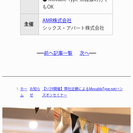
もOK
AMR株式会社
主催
シックス・アパート株式会社
前へ
記事一覧
次へ
ホー
お知ら
【1/29開催】弊社近藤によるMovableType.netハン
ム
せ
ズオンセミナー