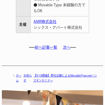
● Movable Type 未経験の方で
もOK
AMR株式会社
主催
シックス・アパート株式会社
前へ
記事一覧
次へ
ホー
お知ら
【9/18開催】弊社近藤によるMovableType.netハン
ム
せ
ズオンセミナー