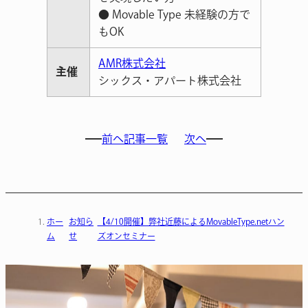
● Movable Type 未経験の方で
もOK
AMR株式会社
主催
シックス・アパート株式会社
前へ
記事一覧
次へ
ホー
お知ら
【4/10開催】弊社近藤によるMovableType.netハン
ム
せ
ズオンセミナー