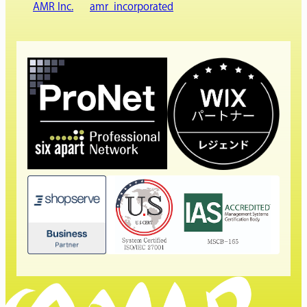
AMR Inc.
amr_incorporated