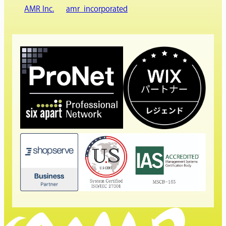
AMR Inc.
amr_incorporated