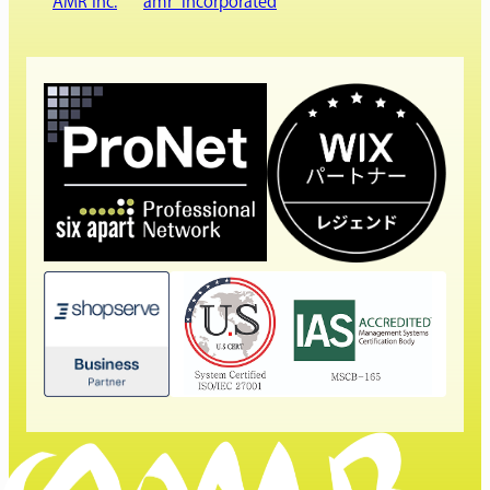
AMR Inc.
amr_incorporated