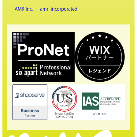
AMR Inc.
amr_incorporated