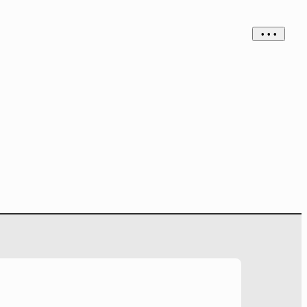
• • •