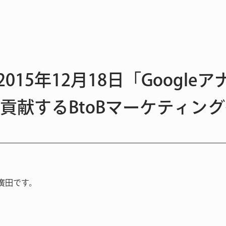
15年12月18日「Google
貢献するBtoBマーケティン
廣田です。
。