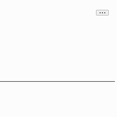
• • •